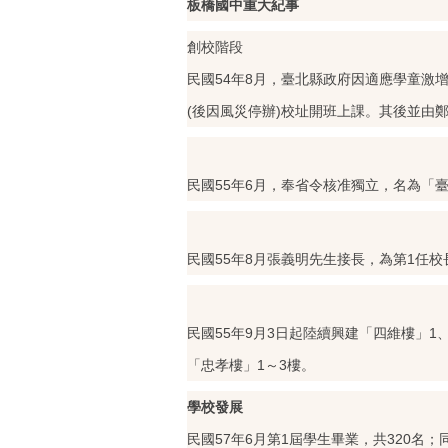
板橋國中重大紀事
創校階段
民國54年8月，臺北縣政府因適應學童
(後因風災停辦)校址開班上課。其後並由
民國55年6月，奉省令核准獨立，名為「
民國55年8月張義明先生接長，為第1任校
民國55年9月3日起陸續興建「四維樓」1、
「忠孝樓」1～3樓。
學校發展
民國57年6月第1屆學生畢業，共320