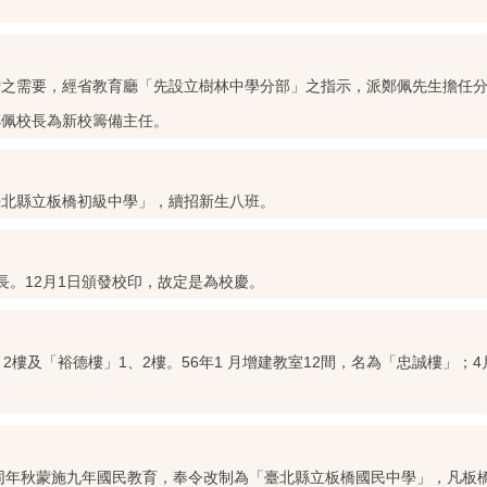
激增之需要，經省教育廳「先設立樹林中學分部」之指示，派鄭佩先生擔任
鄭佩校長為新校籌備主任。
臺北縣立板橋初級中學」，續招新生八班。
長。12月1日頒發校印，故定是為校慶。
2樓及「裕德樓」1、2樓。56年1 月增建教室12間，名為「忠誠樓」；4
名；同年秋蒙施九年國民教育，奉令改制為「臺北縣立板橋國民中學」，凡