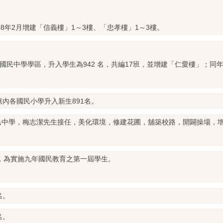
8年2月增建「信義樓」1～3樓、「忠孝樓」1～3樓。
民中學學區，升入學生為942 名，共編17班，並增建「仁愛樓」；同年
轄內各國民小學升入新生891名。
國民中學，梅志潔先生接任，美化環境，修建花圃，舖築校路，開闢操場，
8名，為實施九年國民教育之第一屆學生。
名。
名。