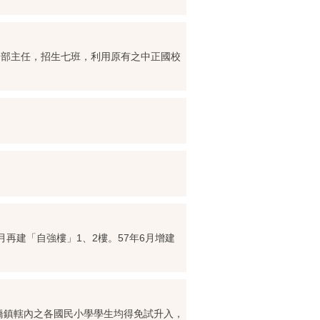
分部主任，招生七班，利用原有之中正國校
月再建「自強樓」1、2樓。57年6月增建
板橋鎮轄內之各國民小學學生均得免試升入，