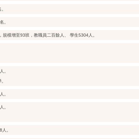
名。
7名。
，規模增至93班，教職員二百餘人、 學生5304人。
5人。
學。
9人。
0人。
8人。