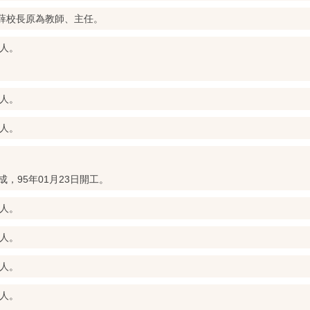
，薛校長原為教師、主任。
2人。
8人。
7人。
。
成，95年01月23日開工。
6人。
2人。
6人。
5人。