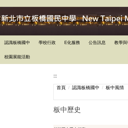
跳
到
主
要
內
容
認識板橋國中
學校行政
E化服務
公告訊息
教學與
區
校園展能活動
:::
首頁
認識板橋國中
板中風情
板中歷史