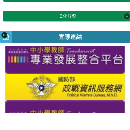
行政單位
防災專區
連絡電話及座位表
E化服務
校務行政系統
年度災害防救計畫
E化服務
板中風情
公務雲
宣導連結
校園防災地圖
校園平面圖
修繕登記
公文附件
防災資訊
板中環境簡介
教室場地預約
人事表單下載
防災宣導影片
本校網路硬碟
各處室法令規章
防災活動錦集
新北市親師生平台
各年級導師
防災相關連結
新北市數位學習影音網
其他_校園安全地圖
教育部信箱
:::
教育局信箱