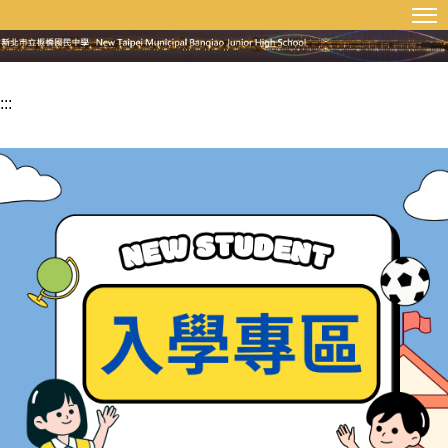
:::
回首頁
網站導覽
跳
到
主
要
:::
內
容
區