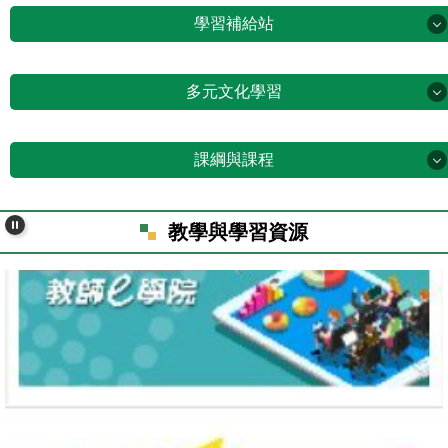
學習補給站
管樂團專區
學習補給站
多元文化學習
服務學習專區
板中圖書館
多元文化學習
前瞻班專區
課綱與課程
段考考古題
新住民學習活動
課綱與課程
小品文心得&SDGs閱讀 導師\推薦作品欣賞
圖書館悅讀閱刊
教學與學習資源
新住民數位資訊網
學生優良短文
國教課綱暨課程計畫
康軒雲學校
新住民培力發展資訊網
公開授課
新北市課程計畫備查網站