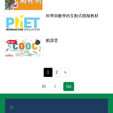
科學與數學的互動式模擬教材
酷課雲
1
2
>
到
Go
:::