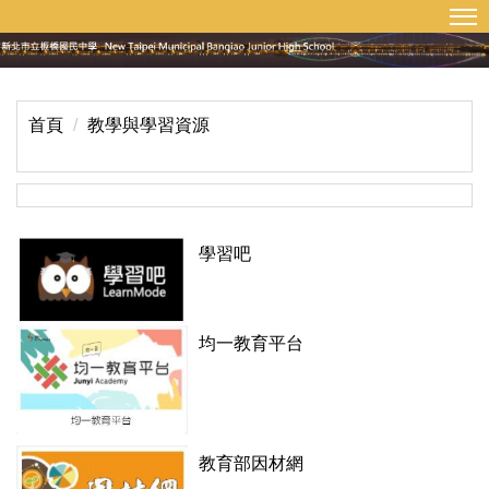
:::
回首頁
網站導覽
跳
到
主
要
內
首頁
教學與學習資源
容
區
學習吧
均一教育平台
教育部因材網