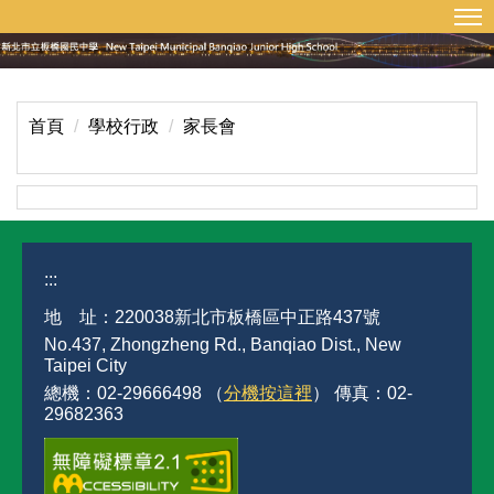
:::
回首頁
網站導覽
跳
到
主
要
內
首頁
學校行政
家長會
容
區
:::
地 址：220038新北市板橋區中正路437號
No.437, Zhongzheng Rd., Banqiao Dist., New
Taipei City
總機：02-29666498 （
分機按這裡
） 傳真：02-
29682363