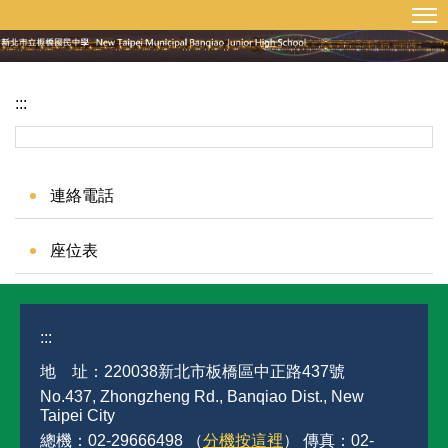
:::
回首頁
網站導覽
跳
到
主
要
:::
內
容
區
連絡電話
座位表
:::
地 址：220038新北市板橋區中正路437號
No.437, Zhongzheng Rd., Banqiao Dist., New
Taipei City
總機：02-29666498 （
分機按這裡
） 傳真：02-