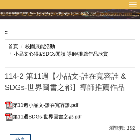
:::
回首頁
網站導覽
跳
到
主
要
:::
內
容
首頁
校園展能活動
區
小品文心得&SDGs閱讀 導師\推薦作品欣賞
114-2 第11週【小品文-誰在寬容誰 &
SDGs-世界圖書之都】導師推薦作品
第11週小品文-誰在寬容誰.pdf
第11週SDGs-世界圖書之都.pdf
瀏覽數:
192
分享