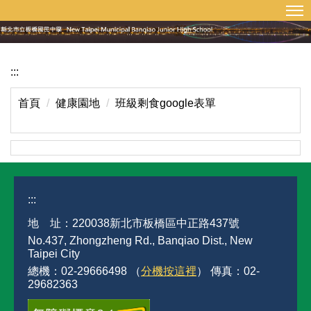
:::
回首頁
網站導覽
跳
到
主
要
:::
內
容
首頁
健康園地
班級剩食google表單
區
:::
地 址：220038新北市板橋區中正路437號
No.437, Zhongzheng Rd., Banqiao Dist., New
Taipei City
總機：02-29666498 （
分機按這裡
） 傳真：02-
29682363