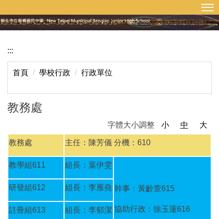
:::
回首頁
網站導覽
跳
到
主
要
:::
內
容
首頁
學校行政
行政單位
區
教務處
字體大小調整
小
中
大
教務處
主任：陳芳儀 分機：610
教學組611
組長：葉伊雯
研發組612
組長：李雁堯
幹事：黃齡萱615
協助行政：徐玉蓮616
註冊組613
組長：李郁潔