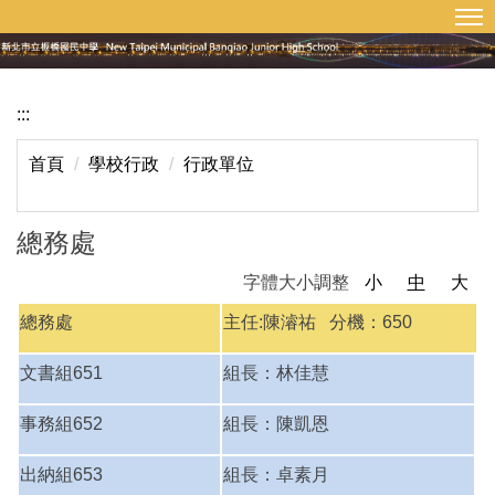
:::
回首頁
網站導覽
跳
到
主
要
:::
內
容
首頁
學校行政
行政單位
區
總務處
字體大小調整
小
中
大
總務處
主任:陳濬祐 分機：650
文書組651
組長：林佳慧
事務組652
組長：陳凱恩
出納組653
組長：卓素月