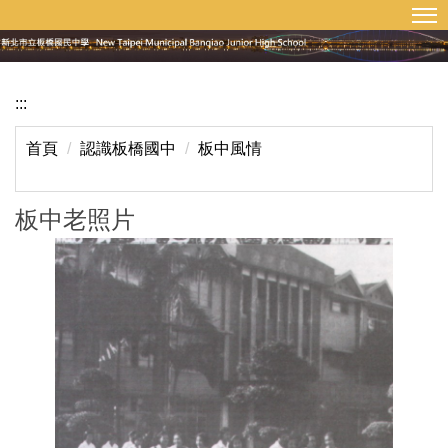
:::
回首頁
網站導覽
跳
到
主
要
:::
內
容
首頁
認識板橋國中
板中風情
區
板中老照片