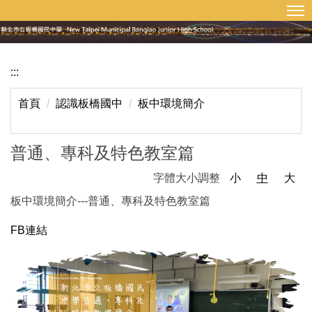
:::
回首頁
網站導覽
跳
到
主
要
:::
內
容
首頁
認識板橋國中
板中環境簡介
區
普通、專科及 特色教室篇
字體大小調整
小
中
大
板中環境簡介---普通、專科及 特色教室篇
FB連結