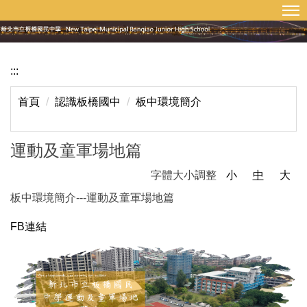
:::
回首頁
網站導覽
跳
到
主
要
:::
內
容
首頁
認識板橋國中
板中環境簡介
區
運動及童軍場地篇
字體大小調整
小
中
大
板中環境簡介---運動及童軍場地篇
FB連結