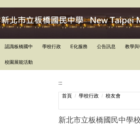
跳
到
主
要
內
容
認識板橋國中
學校行政
E化服務
公告訊息
教學與
區
校園展能活動
:::
首頁
學校行政
校友會
新北市立板橋國民中學