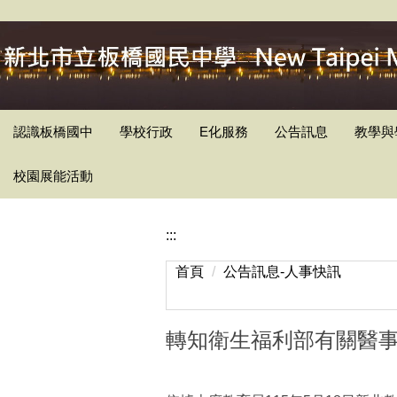
跳
到
主
要
內
容
認識板橋國中
學校行政
E化服務
公告訊息
教學與
區
校園展能活動
:::
首頁
公告訊息-人事快訊
轉知衛生福利部有關醫