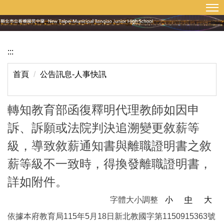
:::
回首頁
網站導覽
跳
到
主
要
:::
內
容
首頁
公告訊息-人事快訊
區
轉知教育部函復釋明代理教師如因申
訴、訴願或法院判決追溯變更敘薪等
級，導致敘薪通知書與離職證明書之敘
薪等級不一致時，得換發離職證明書，
詳如附件。
字體大小調整
小
中
大
依據本府教育局115年5月18日新北教國字第1150915363號