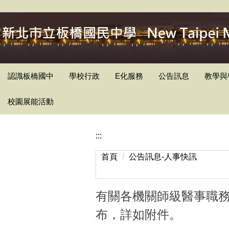
跳
到
主
要
內
容
認識板橋國中
學校行政
E化服務
公告訊息
教學與
區
校園展能活動
:::
首頁
公告訊息-人事快訊
有關各機關師級醫事職務
布，詳如附件。