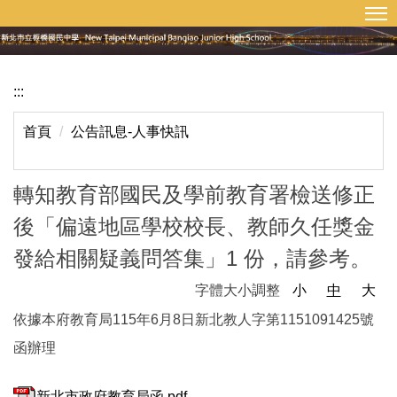
:::
回首頁
網站導覽
跳
到
主
要
:::
內
容
首頁
公告訊息-人事快訊
區
轉知教育部國民及學前教育署檢送修正
後「偏遠地區學校校長、教師久任獎金
發給相關疑義問答集」1 份，請參考。
字體大小調整
小
中
大
依據本府教育局115年6月8日新北教人字第1151091425號
函辦理
新北市政府教育局函.pdf