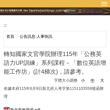
:::
回首頁
網站導覽
跳
到
主
要
:::
內
容
首頁
公告訊息-人事快訊
區
轉知國家文官學院辦理115年「公務英
語力UP訓練」系列課程－「數位英語增
能工作坊」(計4梯次)，請參考。
字體大小調整
小
中
大
依據本府115年6月9日新北府人考字第1151103559號函辦
理
新北市政府函.pdf