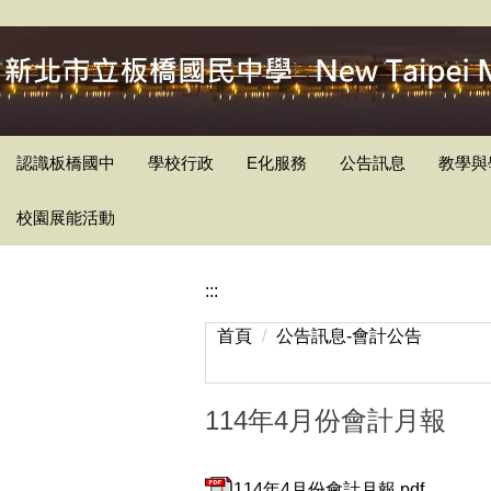
跳
到
主
要
內
容
認識板橋國中
學校行政
E化服務
公告訊息
教學與
區
校園展能活動
:::
首頁
公告訊息-會計公告
114年4月份會計月報
114年4月份會計月報.pdf