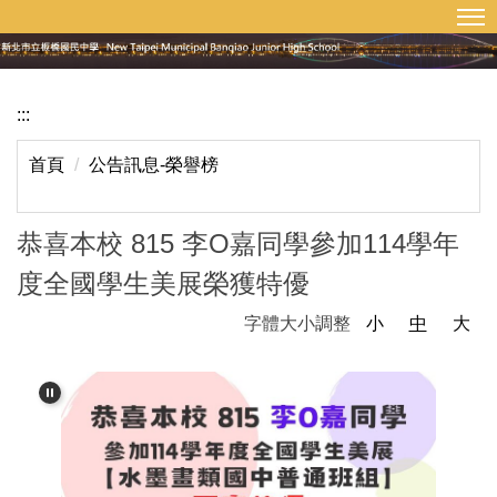
:::
回首頁
網站導覽
跳
到
主
要
:::
內
容
首頁
公告訊息-榮譽榜
區
恭喜本校 815 李O嘉同學參加114學年
度全國學生美展榮獲特優
字體大小調整
小
中
大