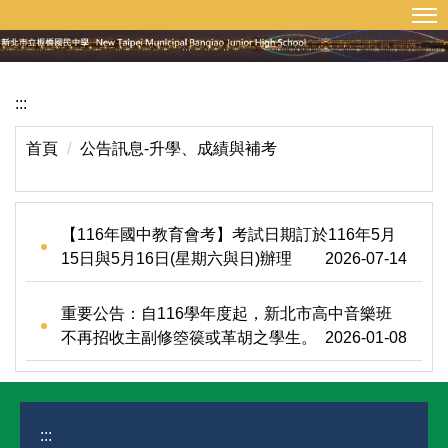
:::
回首頁
網站導覽
跳
到
主
要
:::
內
容
首頁
公告訊息-升學、成績與補考
區
【116年國中教育會考】考試日期訂於116年5月
15日與5月16日(星期六與日)辦理
2026-07-14
重要公告：自116學年度起，新北市高中音樂班
不再招收主副修箜篌或革胡之學生。
2026-01-08
:::