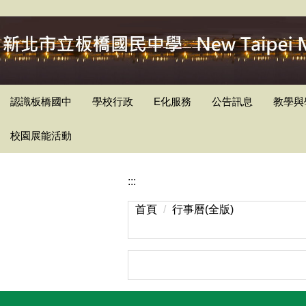
跳
到
主
要
內
容
認識板橋國中
學校行政
E化服務
公告訊息
教學與
區
校園展能活動
:::
首頁
行事曆(全版)