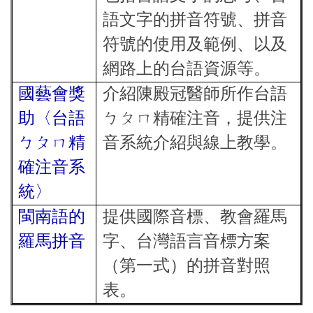
語文字的拼音符號、拼音
符號的使用及範例、以及
網路上的台語資源等。
國藝會獎
介紹陳殿冠醫師所作台語
助〈台語
ㄅㄆㄇ精確注音，提供注
ㄅㄆㄇ精
音系統介紹與線上教學。
確注音系
統〉
閩南語的
提供國際音標、教會羅馬
羅馬拼音
字、台灣語言音標方案
（第一式）的拼音對照
表。