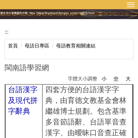
:::
回首頁
網站導覽
跳
到
主
要
:::
內
容
首頁
母語日專區
母語教育相關連結
區
閩南語學習網
字體大小調整
小
中
大
台語漢字
四套方便的台語漢字字
及現代拼
典，由育德文教基金會林
字辭典
繼雄博士規劃。包含基準
多音節語辭、台語單音查
漢字、由曖昧口音查正確