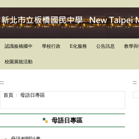
跳
到
主
要
內
容
認識板橋國中
學校行政
E化服務
公告訊息
教學與
區
校園展能活動
:::
:::
首頁
母語日專區
母語日專區
母語相關計畫