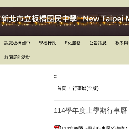
跳
到
主
要
內
容
認識板橋國中
學校行政
E化服務
公告訊息
教學與
區
校園展能活動
:::
首頁
行事曆(全版)
114學年度上學期行事曆
114寒假暨下學期行事曆(公告版).p