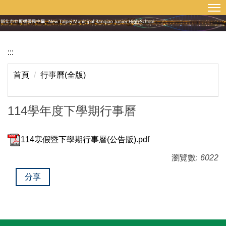
:::
回首頁
網站導覽
跳
到
主
要
:::
內
容
首頁
行事曆(全版)
區
114學年度下學期行事曆
114寒假暨下學期行事曆(公告版).pdf
瀏覽數:
6022
分享