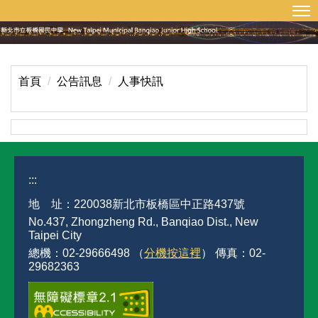
:::
回首頁
網站導覽
跳
到
主
要
內
首頁
公告訊息
人事快訊
容
區
:::
地 址：220038新北市板橋區中正路437號
No.437, Zhongzheng Rd., Banqiao Dist., New
Taipei City
總機：02-29666498 （
分機按這裡
） 傳真：02-
29682363